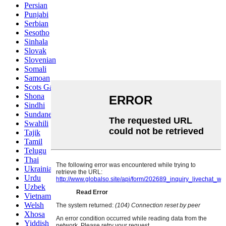
Persian
Punjabi
Serbian
Sesotho
Sinhala
Slovak
Slovenian
Somali
Samoan
Scots Gaelic
Shona
Sindhi
Sundanese
Swahili
Tajik
Tamil
Telugu
Thai
Ukrainian
Urdu
Uzbek
Vietnamese
Welsh
Xhosa
Yiddish