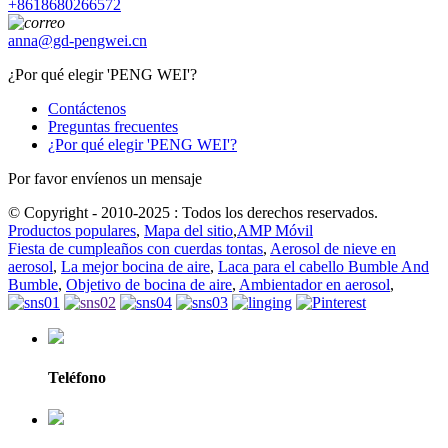
+8618680266572
anna@gd-pengwei.cn
¿Por qué elegir 'PENG WEI'?
Contáctenos
Preguntas frecuentes
¿Por qué elegir 'PENG WEI'?
Por favor envíenos un mensaje
© Copyright - 2010-2025 : Todos los derechos reservados.
Productos populares
,
Mapa del sitio
,
AMP Móvil
Fiesta de cumpleaños con cuerdas tontas
,
Aerosol de nieve en
aerosol
,
La mejor bocina de aire
,
Laca para el cabello Bumble And
Bumble
,
Objetivo de bocina de aire
,
Ambientador en aerosol
,
Teléfono