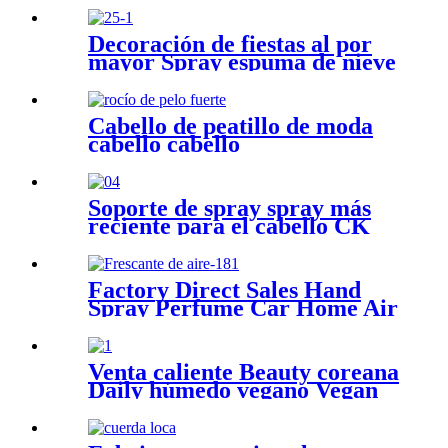
cuerda
Decoración de fiestas al por
mayor Spray espuma de nieve
para la celebración de los
vasos de las ventanas
Cabello de peatillo de moda
cabello cabello
Soporte de spray spray más
reciente para el cabello CK
CK CK PELOM
PRODUCTO GEL LARGO
LARGO
Factory Direct Sales Hand
Spray Perfume Car Home Air
Ambientador
Venta caliente Beauty coreana
Daily húmedo vegano Vegan
rescate spray facial para
tóner de piel sensible