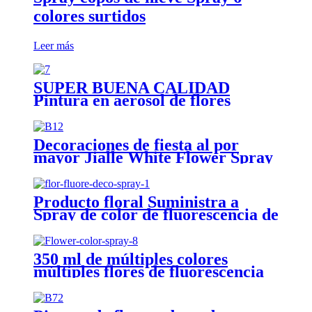
colores surtidos
Leer más
SUPER BUENA CALIDAD
Pintura en aerosol de flores
maestras para flores frescas de
flores flores a base de aerosol a
base de agua a base de agua
Decoraciones de fiesta al por
mayor Jialle White Flower Spray
para la celebración de la boda de
Navidad
Producto floral Suministra a
Spray de color de fluorescencia de
color floral
350 ml de múltiples colores
múltiples flores de fluorescencia
para flores secas y frescas