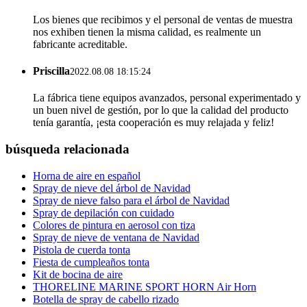
Los bienes que recibimos y el personal de ventas de muestra
nos exhiben tienen la misma calidad, es realmente un
fabricante acreditable.
Priscilla
2022.08.08 18:15:24
La fábrica tiene equipos avanzados, personal experimentado y
un buen nivel de gestión, por lo que la calidad del producto
tenía garantía, ¡esta cooperación es muy relajada y feliz!
búsqueda relacionada
Horna de aire en español
Spray de nieve del árbol de Navidad
Spray de nieve falso para el árbol de Navidad
Spray de depilación con cuidado
Colores de pintura en aerosol con tiza
Spray de nieve de ventana de Navidad
Pistola de cuerda tonta
Fiesta de cumpleaños tonta
Kit de bocina de aire
THORELINE MARINE SPORT HORN Air Horn
Botella de spray de cabello rizado