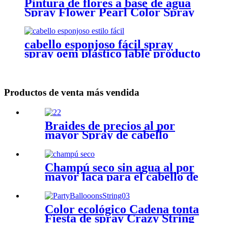
Pintura de flores a base de agua
Spray Flower Pearl Color Spray
Multi Colors Surtido
cabello esponjoso fácil spray
spray oem plástico lable producto
Productos de venta más vendida
Braides de precios al por
mayor Spray de cabello
Soporte de etiqueta privada
OEM ODM Party Color de
cabello temporal Spray
Champú seco sin agua al por
mayor laca para el cabello de
150 ml volumen de botella de
metal para champú seco de
cabello espeluznante
Color ecológico Cadena tonta
Fiesta de spray Crazy String
Balloons Boda de cuerda de