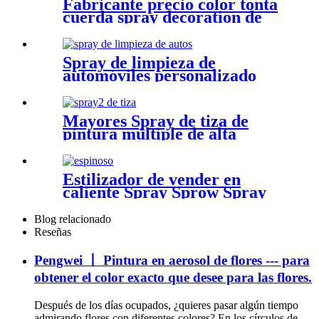
Fabricante precio color tonta
cuerda spray decoration de
fiesta de fiesta loca
Spray de limpieza de
automóviles personalizado
Proyección de cuidado de
automóvil de espuma potente
Mayores Spray de tiza de
pintura múltiple de alta
calidad de alta calidad
Estilizador de vender en
caliente Spray Sprow Spray
Spray
Blog relacionado
Reseñas
Pengwei 丨 Pintura en aerosol de flores --- para
obtener el color exacto que desee para las flores.
Después de los días ocupados, ¿quieres pasar algún tiempo
admirando flores con diferentes colores? En los círculos de