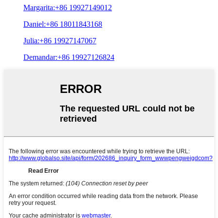
Margarita:+86 19927149012
Daniel:+86 18011843168
Julia:+86 19927147067
Demandar:+86 19927126824