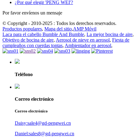
¿Por qué elegir 'PENG WEI'?
Por favor envíenos un mensaje
© Copyright - 2010-2025 : Todos los derechos reservados.
Productos populares
,
Mapa del sitio
,
AMP Móvil
Laca para el cabello Bumble And Bumble
,
La mejor bocina de aire
,
Objetivo de bocina de aire
,
Aerosol de nieve en aerosol
,
Fiesta de
cumpleaños con cuerdas tontas
,
Ambientador en aerosol
,
Teléfono
Correo electrónico
Correo electrónico
Daisy:sale4@gd-pengwei.cn
Daniel:sales8@gd-pengwei.cn