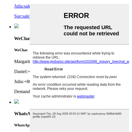
Julia:sale2@gd-pengwei.cn
Sue:sales5@gd-pengwei.cn
WeChat
WeChat
Margarita:+86 19927149012
Daniel:+86 18011843168
Julia:+86 19927147067
Demandar:+86 19927126824
WhatsApp
WhatsApp