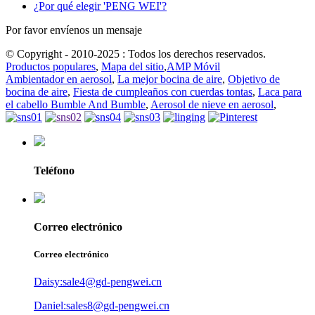
¿Por qué elegir 'PENG WEI'?
Por favor envíenos un mensaje
© Copyright - 2010-2025 : Todos los derechos reservados.
Productos populares
,
Mapa del sitio
,
AMP Móvil
Ambientador en aerosol
,
La mejor bocina de aire
,
Objetivo de
bocina de aire
,
Fiesta de cumpleaños con cuerdas tontas
,
Laca para
el cabello Bumble And Bumble
,
Aerosol de nieve en aerosol
,
Teléfono
Correo electrónico
Correo electrónico
Daisy:sale4@gd-pengwei.cn
Daniel:sales8@gd-pengwei.cn