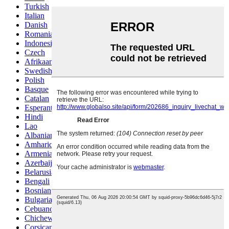
Turkish
Italian
Danish
Romanian
Indonesian
Czech
Afrikaans
Swedish
Polish
Basque
Catalan
Esperanto
Hindi
Lao
Albanian
Amharic
Armenian
Azerbaijani
Belarusian
Bengali
Bosnian
Bulgarian
Cebuano
Chichewa
Corsican