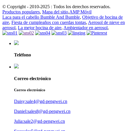
© Copyright - 2010-2025 : Todos los derechos reservados.
Productos populares
,
Mapa del sitio
,
AMP Móvil
Laca para el cabello Bumble And Bumble
,
Objetivo de bocina de
aire
,
Fiesta de cumpleaños con cuerdas tontas
,
Aerosol de nieve en
aerosol
,
La mejor bocina de aire
,
Ambientador en aerosol
,
Teléfono
Correo electrónico
Correo electrónico
Daisy:sale4@gd-pengwei.cn
Daniel:sales8@gd-pengwei.cn
Julia:sale2@gd-pengwei.cn